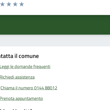
a da 1 a 5 stelle la pagina
ta 1 stelle su 5
Valuta 2 stelle su 5
Valuta 3 stelle su 5
Valuta 4 stelle su 5
Valuta 5 stelle su 5
tatta il comune
Leggi le domande frequenti
Richiedi assistenza
Chiama il numero 0144 88012
Prenota appuntamento