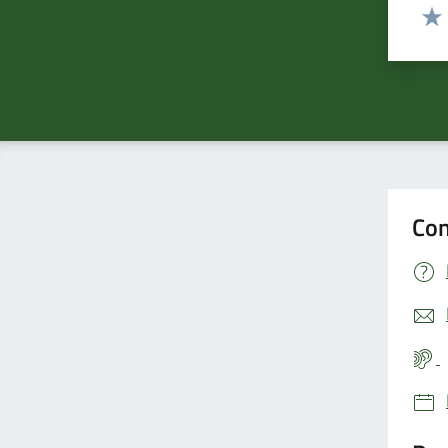
Valut
Valu
Con