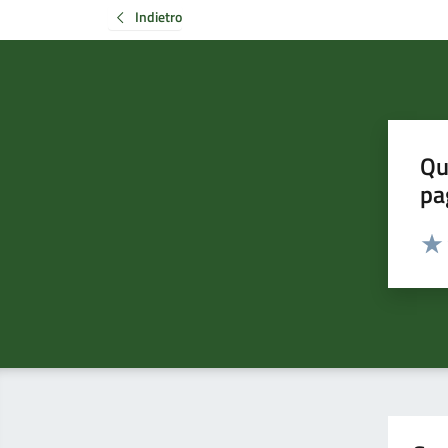
Indietro
Qu
pa
Valut
Valu