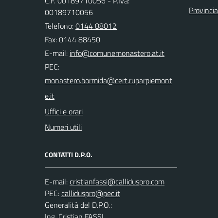
C.F. 00189710056 - P.Iva:
Provincia
00189710056
Telefono:
0144 88012
Fax: 0144 88450
E-mail:
PEC:
Uffici e orari
Numeri utili
CONTATTI D.P.O.
E-mail:
PEC:
Generalità del D.P.O.:
Ing. Cristian FASSI