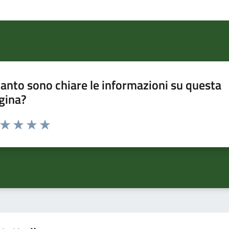
anto sono chiare le informazioni su questa
gina?
a da 1 a 5 stelle la pagina
ta 1 stelle su 5
Valuta 2 stelle su 5
Valuta 3 stelle su 5
Valuta 4 stelle su 5
Valuta 5 stelle su 5