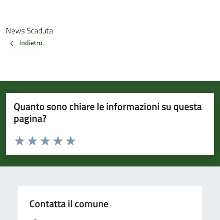
News Scaduta
Indietro
Quanto sono chiare le informazioni su questa
pagina?
Valuta da 1 a 5 stelle la pagina
Valuta 1 stelle su 5
Valuta 2 stelle su 5
Valuta 3 stelle su 5
Valuta 4 stelle su 5
Valuta 5 stelle su 5
Contatta il comune