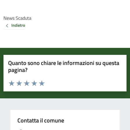
News Scaduta
Indietro
Quanto sono chiare le informazioni su questa
pagina?
Valuta da 1 a 5 stelle la pagina
Valuta 1 stelle su 5
Valuta 2 stelle su 5
Valuta 3 stelle su 5
Valuta 4 stelle su 5
Valuta 5 stelle su 5
Contatta il comune