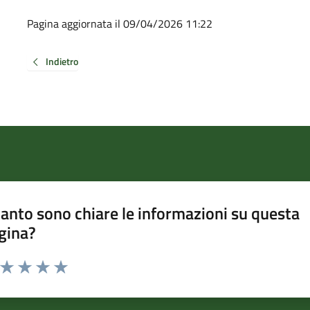
Pagina aggiornata il 09/04/2026 11:22
Indietro
anto sono chiare le informazioni su questa
gina?
a da 1 a 5 stelle la pagina
ta 1 stelle su 5
Valuta 2 stelle su 5
Valuta 3 stelle su 5
Valuta 4 stelle su 5
Valuta 5 stelle su 5