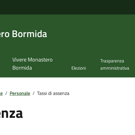
ero Bormida
Vivere Monastero
Trasparenza
Bormida
Elezioni
amministrativa
te
/
Personale
/
Tassi di assenza
enza