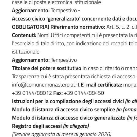
caselle di posta elettronica istituzionale
Aggiornamento:
Tempestivo
-
Accesso civico 'generalizzato' concernente dati e d
OBBLIGATORIA)
Riferimento normativo:
Art. 5, c. 2, d
Contenuti:
Nomi Uffici competenti cui è presentata la r
l'esercizio di tale diritto, con indicazione dei recapiti tel
istituzionale
Aggiornamento:
Tempestivo
Titolare del potere sostitutivo
in caso di ritardo o man
Trasparenza cui è stata presentata richiesta di accesso 
info@comunemonastero.at.it
E-mail certificata:
monas
+39 0144/88012
Fax:
+39 0144/88450
Istruzioni per la compilazione degli accessi civici
(in al
Modulo di istanza di accesso civico semplice
(in format
Modulo di istanza di accesso civico generalizzato
(in f
Registro degli accessi
(in allegato)
(Sezione aggiornata al mese di gennaio 2026)