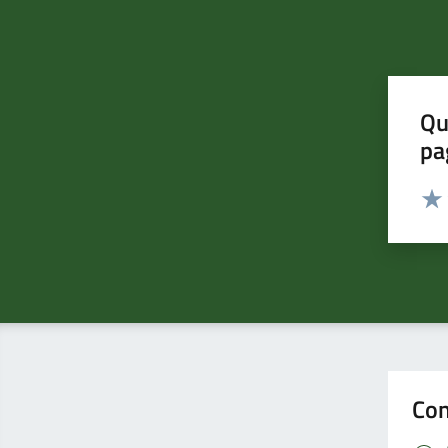
Qu
pa
Valut
Valu
Con