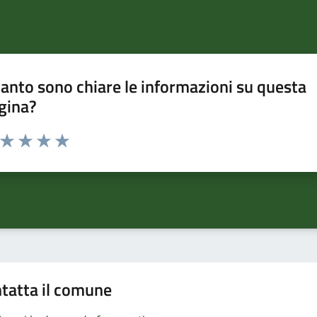
anto sono chiare le informazioni su questa
gina?
a da 1 a 5 stelle la pagina
ta 1 stelle su 5
Valuta 2 stelle su 5
Valuta 3 stelle su 5
Valuta 4 stelle su 5
Valuta 5 stelle su 5
tatta il comune