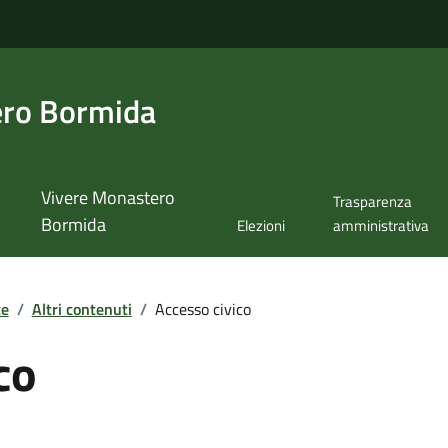
ero Bormida
Vivere Monastero
Trasparenza
Bormida
Elezioni
amministrativa
te
/
Altri contenuti
/
Accesso civico
co