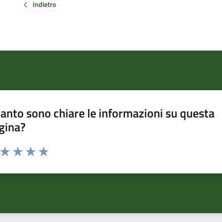
Indietro
anto sono chiare le informazioni su questa
gina?
a da 1 a 5 stelle la pagina
ta 1 stelle su 5
Valuta 2 stelle su 5
Valuta 3 stelle su 5
Valuta 4 stelle su 5
Valuta 5 stelle su 5