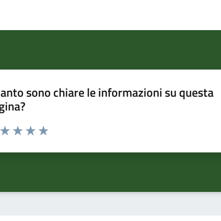
anto sono chiare le informazioni su questa
gina?
a da 1 a 5 stelle la pagina
ta 1 stelle su 5
Valuta 2 stelle su 5
Valuta 3 stelle su 5
Valuta 4 stelle su 5
Valuta 5 stelle su 5