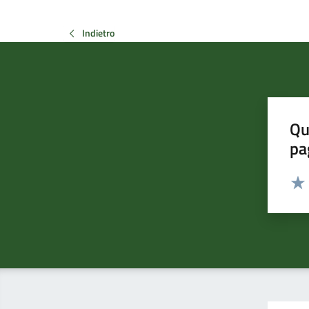
Indietro
Qu
pa
Valut
Valu