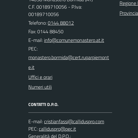
Regione
C.F. 00189710056 - P.Iva:
Provincia
00189710056
Telefono:
0144 88012
Fax: 0144 88450
E-mail:
PEC:
Uffici e orari
Numeri utili
CONTATTI D.P.O.
E-mail:
PEC:
Generalità del D.P.O.: